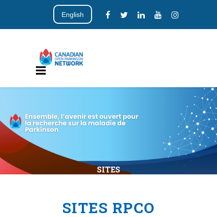
English
SITES
SITES RPCO