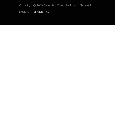
Copyright @ 2019 Canadian Open Parkinson Network |
Design:
Inter-vision.ca